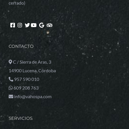
cerrado)
CONTACTO
C / Sierra de Aras, 3
14900 Lucena, Córdoba
957 590 010
609 208 763
info@vahospa.com
SERVICIOS