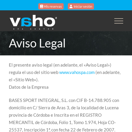
Skip
Mis reservas
Iniciar sesión
to
content
Aviso Legal
El presente aviso legal (en adelante, el «Aviso Legal»)
regula el uso del sitio web
www.vahospa.com
(en adelante,
el «Sitio Web»).
Datos de la Empresa
BASES SPORT INTEGRAL, S.L. con CIF B-14.788.905 con
domicilio en C/ Sierra de Aras 3, de la localidad de Lucena
provincia de Córdoba e Inscrita en el REGISTRO
MERCANTIL de Córdoba, Folio 1, Tomo 1.974, Hoja CO-
25537, Inscripción 1ª, con fecha 22 de Febrero de 2007.